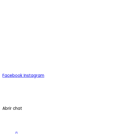
Alimentos
Bebidas
Congelados
Todos los Productos
Facebook
Instagram
Quiénes Somos
Contáctenos
Términos y Condiciones
Abrir chat