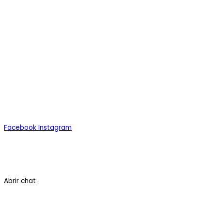
Alimentos
Bebidas
Congelados
Todos los Productos
Facebook
Instagram
Quiénes Somos
Contáctenos
Términos y Condiciones
Abrir chat