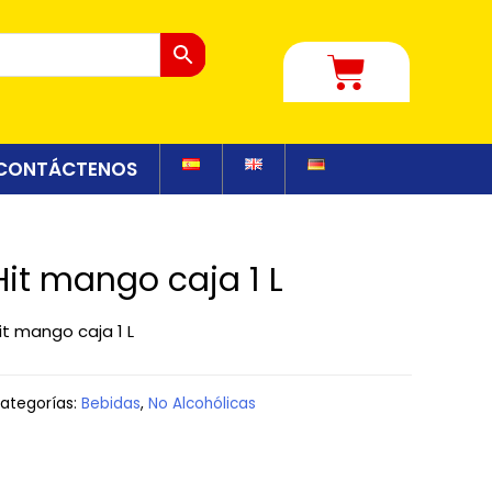
CONTÁCTENOS
Hit mango caja 1 L
it mango caja 1 L
ategorías:
Bebidas
,
No Alcohólicas