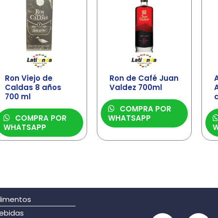
Ron Viejo de
Ron de Café Juan
Caldas 8 años
Valdez 700ml
700 ml
a
COMPRA POR
COMPRA POR
WHATSAPP
WHATSAPP
W
limentos
ebidas