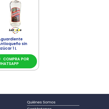
Aguardiente
Antioqueño sin
zúcar 1 L
COMPRA POR
HATSAPP
Quiénes Somos
Contáctenos