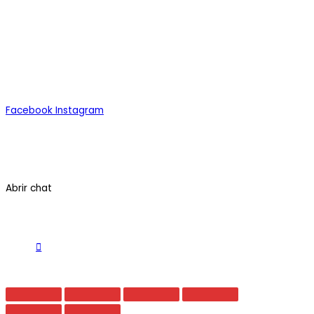
Alimentos
Bebidas
Congelados
Todos los Productos
Facebook
Instagram
Quiénes Somos
Contáctenos
Términos y Condiciones
Abrir chat