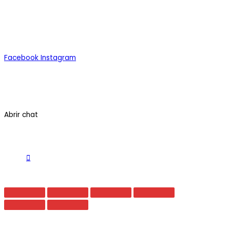
Alimentos
Bebidas
Congelados
Todos los Productos
Facebook
Instagram
Quiénes Somos
Contáctenos
Términos y Condiciones
Abrir chat